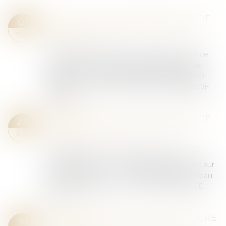
VENTE AUX ENCHERES MOBILIERE DU 22/07/2026
01
Catégories personnalisées
/
VENTES AUX
JUIL.
ENCHERES
SCP Hubert CHASTELCommissaire de Justice
associéFanny CANOCommissaire de Justice
salarié17, Rue Jacques Chaban Delmas34300
AGDETél : 04 67 94 20 92chastel.huissier@cdj-
agde.fr -...
Lire la suite
VENTE AUX ENCHERES MOBILIERE DU 01/07/2026
24
Catégories personnalisées
/
VENTES AUX
JUIN
ENCHERES
Une vente aux enchères est prévue le : LE
MERCREDI 1er JUILLET 2026 à 9H30 Visite sur
place à 09h00 A : 339 Rue Alphonse Beau
de Rochas 34500 BEZIERS AU PREJUDICE
DE...
Lire la suite
VENTES AUX ENCHERES MOBILIÈRE
16