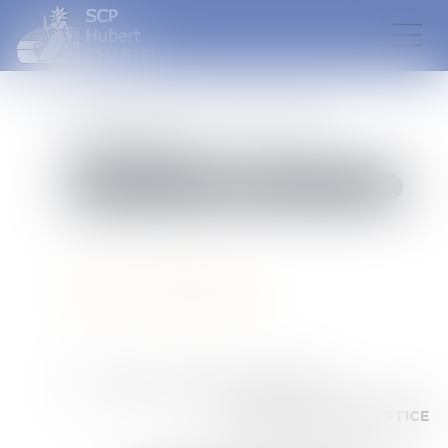
VENTES AUX ENCHERES
MOBILIÈRE
Catégories personnalisées
VENTES AUX ENCHERES
Publié le :
12/05/2026
VENTE MOBILIÈRE
AUX ENCHÈRES PUBLIQUES
PAR AUTORITE DE JUSTICE