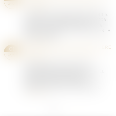
Catégories personnalisées
/
VENTES AUX
AVR.
ENCHERES
AUX ENCHÈRES PUBLIQUESPAR AUTORITE
DE JUSTICE LE MERCREDI 22 AVRIL 2026 à
15H00VISITE SUR PLACE à 14H30 A : 6
place du jeu de BALLON – 34120 LEZIGNAN LA
CEBE AU PREJUD...
Lire la suite
VENTES AUX ENCHERES MOBILIÈRE
01
Catégories personnalisées
/
VENTES AUX
AVR.
ENCHERES
VENTE MOBILIÈREAUX ENCHÈRES
PUBLIQUESPAR AUTORITE DE JUSTICE LE
JEUDI 09 AVRIL 2026 à 09H30 et en
suivantsVisite sur place à 09h00 A : 6
AVENUE VICTOR HUGO - 34340 MARSEI...
Lire la suite
<<
<
1
2
>
>>