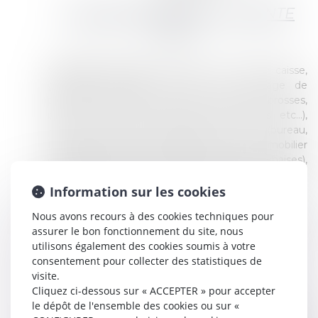
IL SERA PROCÉDÉ À LA VENTE
DE
:
*MATERIEL DIVERS :
présentoirs, comptoir caisse,
gondoles, armoires, rail, stock et Outillage de
peinture (lasures, peintures, aérosols, brosses,
pinceaux, spalters lisseurs, tableaux toiles etc…),
accessoires et petit mobilier de bureau (bureau,
fauteuil…), objets de décoration et petit mobilier
d’extérieur/de jardin (parasols, transats, chaises),
sommiers, matelas, tapis, accessoires de salle d’eau
(douchettes, abattants…) ustensiles de cuisine.
Information sur les cookies
Nous avons recours à des cookies techniques pour
*VEHICULE :
Camion benne MERCEDES (date 1ère
assurer le bon fonctionnement du site, nous
immatriculation 24.04.2003), gasoil
utilisons également des cookies soumis à votre
consentement pour collecter des statistiques de
ET À LA VENTE SUR DESIGNATION (SUR
visite.
PHOTOGRAPHIES) DE :
Cliquez ci-dessous sur « ACCEPTER » pour accepter
le dépôt de l'ensemble des cookies ou sur «
*
MATERIEL BOUCHERIE :
rail, plonge, table de