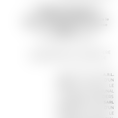
Le MERCREDI 17 JUIN 2026 à 09H30
Visite sur place à 09h00
Et pour le matériel de BOUCHERIE, Visite le
JEUDI 11 JUIN 2026 de 9h à 10h à l'adresse
suivante :
1 rue de l'égalité 34450 VIAS
A
: ZI DES SEPT FONTS – 45 RUE DU PERE
JEAN BAPTISTE SALLES à 34300 AGDE
AU PREJUDICE DE :
S.A.R.L.
2MB
EN VERTU D’UN
JUGEMENT RENDU LE
11.02.2026 PAR LE TRIBUNAL
DE COMMERCE DE BEZIERS
AU PREJUDICE DE :
SARL
AGA TPB
EN VERTU D’UN
JUGEMENT RENDU LE