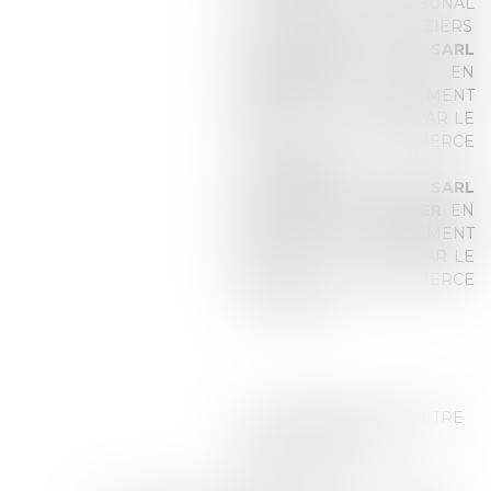
08.10.2025 PAR LE TRIBUNAL
DE COMMERCE DE BEZIERS
AU PREJUDICE DE :
SARL
BOUCHERIE PILON
EN
VERTU D’UN JUGEMENT
RENDU LE 14.01.2026 PAR LE
TRIBUNAL DE COMMERCE
DE BEZIERS
AU PREJUDICE DE :
SARL
LANGUEDOC CHANTIER
EN
VERTU D'UN JUGEMENT
RENDU LE 12.11.2025 PAR LE
TRIBUNAL DE COMMERCE
DE BEZIERS
A LA DEMANDE DE MAITRE
GALY MANDATAIRE
JUDICIAIRE